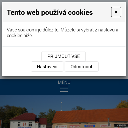
Tento web používá cookies
×
Vaše soukromí je důležité. Můžete si vybrat z nastavení
Značkové elektrické ruční nářadí
cookies níže.
Elektroinstalační materiál
Kontaktujte nás
PŘIJMOUT VŠE
KONTAKTUJTE NÁS
Nastavení
Odmítnout
MENU
ÚVOD
ELEKTROINSTALAČNÍ MATERIÁL
RUČNÍ NÁŘADÍ